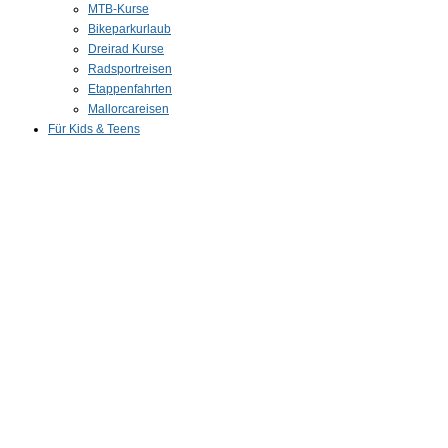
MTB-Kurse
Bikeparkurlaub
Dreirad Kurse
Radsportreisen
Etappenfahrten
Mallorcareisen
Für Kids & Teens