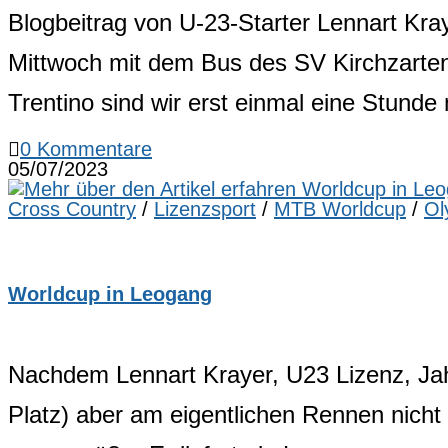
Blogbeitrag von U-23-Starter Lennart Kra
Mittwoch mit dem Bus des SV Kirchzarten
Trentino sind wir erst einmal eine Stund
0 Kommentare
05/07/2023
Cross Country
/
Lizenzsport
/
MTB Worldcup
/
Ol
Worldcup in Leogang
Nachdem Lennart Krayer, U23 Lizenz, Jah
Platz) aber am eigentlichen Rennen nicht