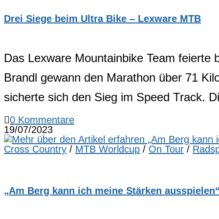
Drei Siege beim Ultra Bike – Lexware MTB
Das Lexware Mountainbike Team feierte be
Brandl gewann den Marathon über 71 Kilom
sicherte sich den Sieg im Speed Track. 
0 Kommentare
19/07/2023
Cross Country
/
MTB Worldcup
/
On Tour
/
Radspo
„Am Berg kann ich meine Stärken ausspielen