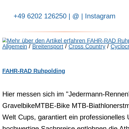
‭+49 6202 126250
| ‬
@
|
Instagram
Allgemein
/
Breitensport
/
Cross Country
/
Cycloc
FAHR-RAD Ruhpolding
Hier messen sich im "Jedermann-Rennen" R
GravelbikeMTBE-Bike MTB-Biathlonerstmal
Welt Cups, garantiert ein professionelles 
hochwertige Sachpreise entlohnen die At