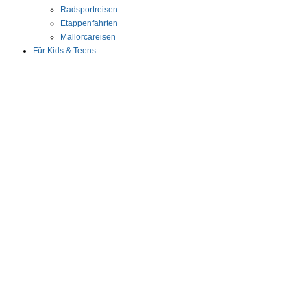
Radsportreisen
Etappenfahrten
Mallorcareisen
Für Kids & Teens