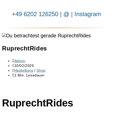
‭+49 6202 126250
| ‬
@
|
Instagram
RuprechtRides
Admin
10/02/2026
Heidelberg
/
Shop
1 Min. Lesedauer
RuprechtRides