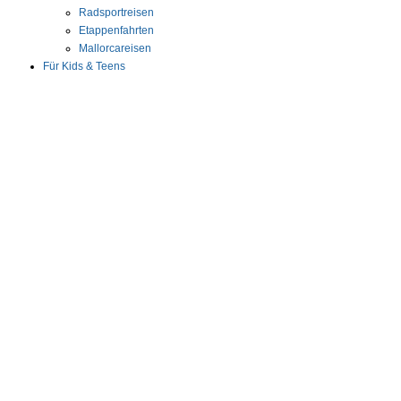
Radsportreisen
Etappenfahrten
Mallorcareisen
Für Kids & Teens