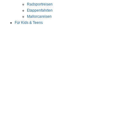
Radsportreisen
Etappenfahrten
Mallorcareisen
Für Kids & Teens