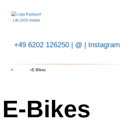
Für E
Für Kids & Tee
Bikepark-Ini
Berichte & Ne
‭+49 6202 126250
| ‬
@
|
Instagram
Start
>
Fahrräder
>
E-Bikes
E-Bikes